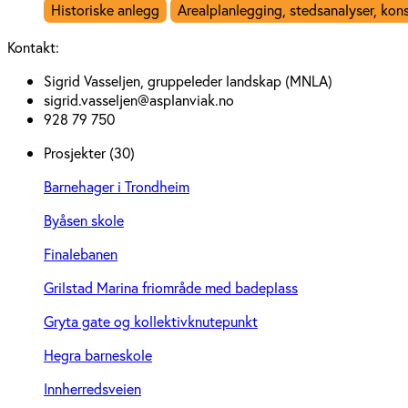
Historiske anlegg
Arealplanlegging, stedsanalyser, ko
Kontakt:
Sigrid Vasseljen, gruppeleder landskap (MNLA)
sigrid.vasseljen@asplanviak.no
928 79 750
Prosjekter (30)
Barnehager i Trondheim
Byåsen skole
Finalebanen
Grilstad Marina friområde med badeplass
Gryta gate og kollektivknutepunkt
Hegra barneskole
Innherredsveien