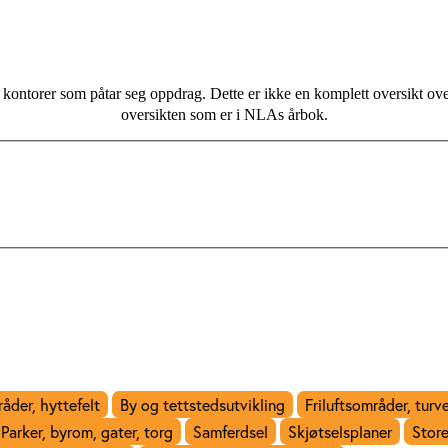
kontorer som påtar seg oppdrag. Dette er ikke en komplett oversikt ove
oversikten som er i NLAs årbok.
åder, hyttefelt
By og tettstedsutvikling
Friluftsområder, turv
Parker, byrom, gater, torg
Samferdsel
Skjøtselsplaner
Store