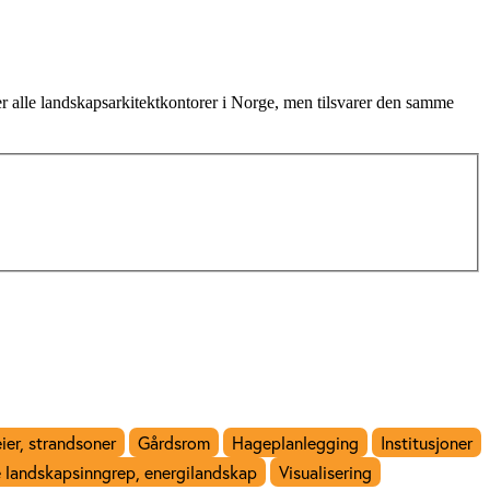
r alle landskapsarkitektkontorer i Norge, men tilsvarer den samme
eier, strandsoner
Gårdsrom
Hageplanlegging
Institusjoner
 landskapsinngrep, energilandskap
Visualisering