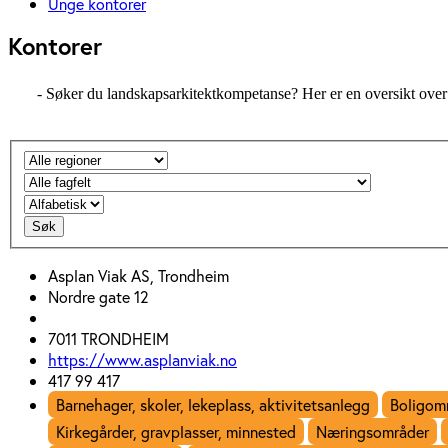
Unge kontorer
Kontorer
- Søker du landskapsarkitektkompetanse? Her er en oversikt over 
Søk
Asplan Viak AS, Trondheim
Nordre gate 12
7011 TRONDHEIM
https://www.asplanviak.no
417 99 417
Barnehager, skoler, lekeplass, aktivitetsanlegg
Boligomr
Kirkegårder, gravplasser, minnested
Næringsområder