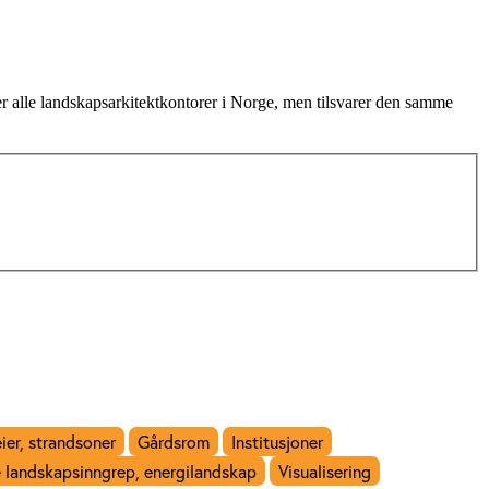
r alle landskapsarkitektkontorer i Norge, men tilsvarer den samme
eier, strandsoner
Gårdsrom
Institusjoner
 landskapsinngrep, energilandskap
Visualisering