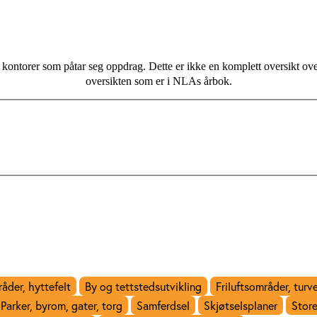
kontorer som påtar seg oppdrag. Dette er ikke en komplett oversikt ove
oversikten som er i NLAs årbok.
åder, hyttefelt
By og tettstedsutvikling
Friluftsområder, turv
Parker, byrom, gater, torg
Samferdsel
Skjøtselsplaner
Store