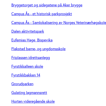
Bryggetorget og sidegatene på Aker brygge
Campus Ås - et historisk parkprosjekt
Campus Ås - Samlokalisering av Norges Veterinærhøgskole (
Dalen aktivitetspark
Eufemias Hage, Bispevika
Flakstad barne- og ungdomsskole
Friplassen idrettsanlegg
Fyrstikkalleen skole
Fyrstikkbakken 14
Grorudparken
Gulating lagmannsrett
Horten videregående skole