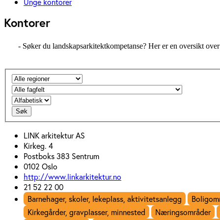
Unge kontorer
Kontorer
- Søker du landskapsarkitektkompetanse? Her er en oversikt over 
Søk
LINK arkitektur AS
Kirkeg. 4
Postboks 383 Sentrum
0102 Oslo
http://www.linkarkitektur.no
21 52 22 00
Barnehager, skoler, lekeplass, aktivitetsanlegg
Boligomr
Kirkegårder, gravplasser, minnested
Næringsområder