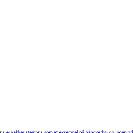
 ei vakker steinbru, som et eksempel på håndverks- og ingeniør­ku