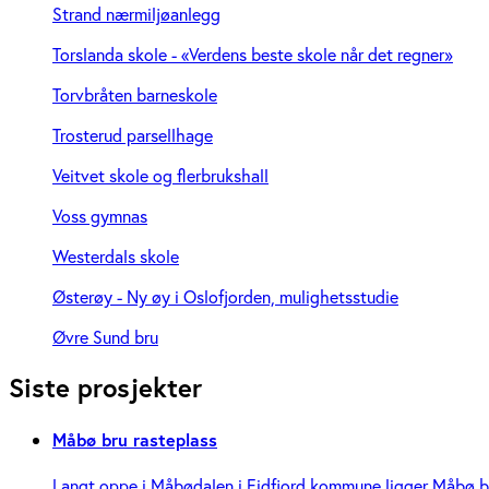
Strand nærmiljøanlegg
Torslanda skole - «Verdens beste skole når det regner»
Torvbråten barneskole
Trosterud parsellhage
Veitvet skole og flerbrukshall
Voss gymnas
Westerdals skole
Østerøy - Ny øy i Oslofjorden, mulighetsstudie
Øvre Sund bru
Siste prosjekter
Måbø bru rasteplass
Langt oppe i Måbødalen i Eidfjord kommune ligger Måbø bru,