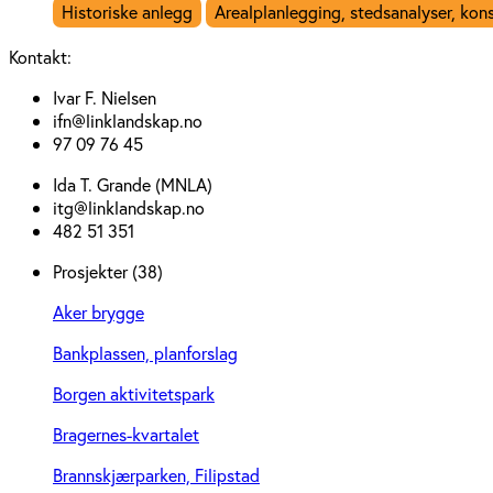
Historiske anlegg
Arealplanlegging, stedsanalyser, ko
Kontakt:
Ivar F. Nielsen
ifn@linklandskap.no
97 09 76 45
Ida T. Grande (MNLA)
itg@linklandskap.no
482 51 351
Prosjekter (38)
Aker brygge
Bankplassen, planforslag
Borgen aktivitetspark
Bragernes-kvartalet
Brannskjærparken, Filipstad