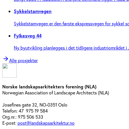
Sykkelstamvegen
Sykkelstamvegen er den første ekspressvegen for sykkel som 
Fylkesveg 44
Ny byutvikling planlegges i det tidligere industriområdet i 
arrow_forward
Alle prosjekter
Norske landskapsarkitekters forening (NLA)
Norwegian Association of Landscape Architects (NLA)
Josefines gate 32, NO-0351 Oslo
Telefon: 47 975 19 584
Org.nr.: 975 506 533
E-post:
post@landskapsarkitektur.no