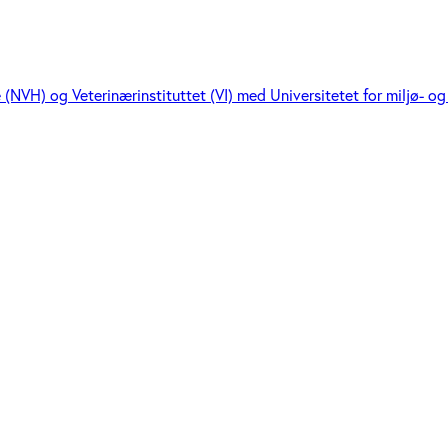
NVH) og Veterinærinstituttet (VI) med Universitetet for miljø- 